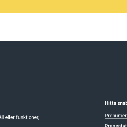
Hitta sna
Prenumere
l eller funktioner,
Presentat