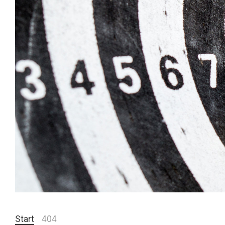
Start
404