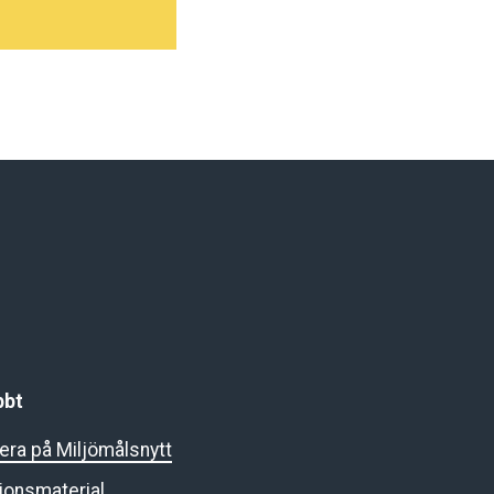
bbt
ra på Miljömålsnytt
ionsmaterial