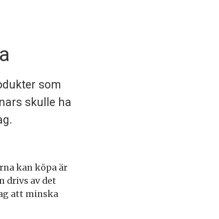
ya
rodukter som
nars skulle ha
ag.
arna kan köpa är
n drivs av det
ag att minska