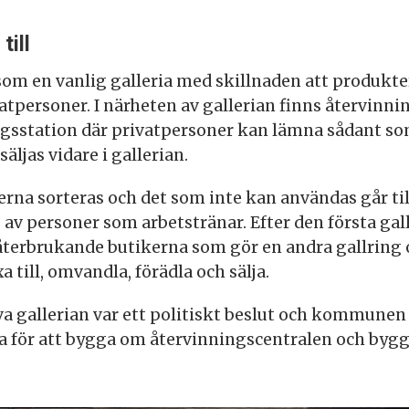
till
om en vanlig galleria med skillnaden att produkte
tpersoner. I närheten av gallerian finns återvinni
gsstation där privatpersoner kan lämna sådant so
äljas vidare i gallerian.
rna sorteras och det som inte kan användas går til
av personer som arbetstränar. Efter den första gal
 återbrukande butikerna som gör en andra gallring o
xa till, omvandla, förädla och sälja.
va gallerian var ett politiskt beslut och kommunen
a för att bygga om återvinningscentralen och bygga