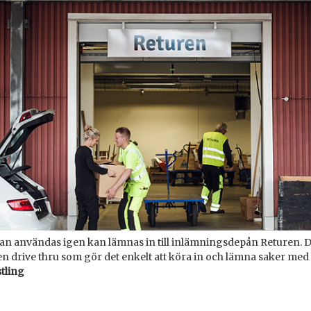
an användas igen kan lämnas in till inlämningsdepån Returen. 
 drive thru som gör det enkelt att köra in och lämna saker med b
stling