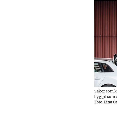
Saker som k
byggd som en
Foto: Lina Ö