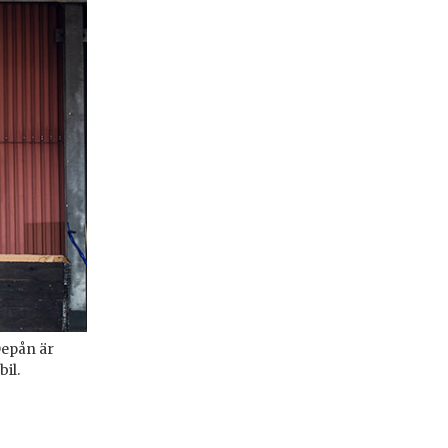
Depån är
il.