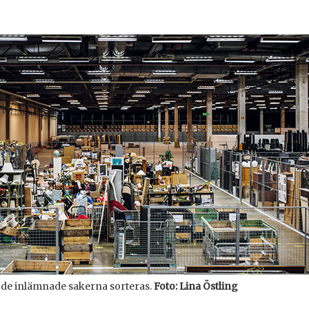
 de inlämnade sakerna sorteras.
Foto: Lina Östling