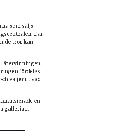
rna som säljs
ngscentralen. Där
m de tror kan
l återvinningen.
lringen fördelas
ch väljer ut vad
 finansierade en
 gallerian.