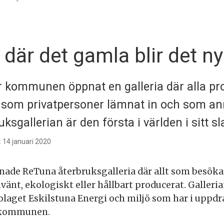
 där det gamla blir det n
ar kommunen öppnat en galleria där alla p
t som privatpersoner lämnat in och som an
ksgallerian är den första i världen i sitt sl
 14 januari 2020
pnade ReTuna återbruksgalleria där allt som besök
vänt, ekologiskt eller hållbart producerat. Galleria
aget Eskilstuna Energi och miljö som har i uppdr
 kommunen.