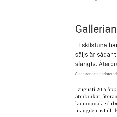
Gallerian
I Eskilstuna h
säljs är sådan
slängts. Återbru
Sidan senast uppdaterad:
I augusti 2015 öp
återbrukat, återan
kommunalägda bol
mängden avfall i