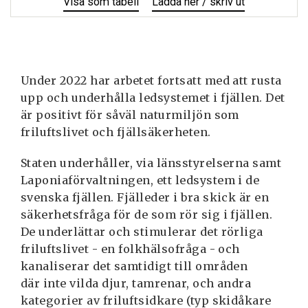
Visa
Upprustning
som tabell
Ladda ner / skriv ut
Upprustning
Utfört 2015
av
av
fjälleder
fjälleder
2015-
2015-
2025
2025
Under 2022 har arbetet fortsatt med att rusta
upp och underhålla ledsystemet i fjällen. Det
är positivt för såväl naturmiljön som
friluftslivet och fjällsäkerheten.
Staten underhåller, via länsstyrelserna samt
Laponiaförvaltningen, ett ledsystem i de
svenska fjällen. Fjälleder i bra skick är en
säkerhetsfråga för de som rör sig i fjällen.
De underlättar och stimulerar det rörliga
friluftslivet - en folkhälsofråga - och
kanaliserar det samtidigt till områden
där inte vilda djur, tamrenar, och andra
kategorier av friluftsidkare (typ skidåkare