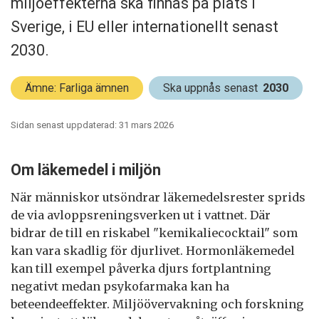
miljöeffekterna ska finnas på plats i
Sverige, i EU eller internationellt senast
2030.
Ämne: Farliga ämnen
Ska uppnås senast
2030
Sidan senast uppdaterad: 31 mars 2026
Om läkemedel i miljön
När människor utsöndrar läkemedelsrester sprids
de via avloppsreningsverken ut i vattnet. Där
bidrar de till en riskabel "kemikaliecocktail" som
kan vara skadlig för djurlivet. Hormonläkemedel
kan till exempel påverka djurs fortplantning
negativt medan psykofarmaka kan ha
beteendeeffekter. Miljöövervakning och forskning