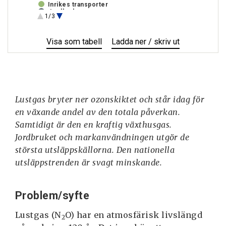
Inrikes transporter
Jordbruk
1/3
Lösningsmedel och övrig produktanvändning
Uppvärmning av bostäder och
lokaler
Visa
Nationella
som tabell
Ladda ner / skriv ut
Nationella
Markanvändning, förändrad
markanvändning och skogsbruk
utsläpp
utsläpp
(LULUCF)
av
av
lustgas
lustgas
Lustgas bryter ner ozonskiktet och står idag för
en växande andel av den totala påverkan.
Samtidigt är den en kraftig växthusgas.
Jordbruket och markanvändningen utgör de
största utsläppskällorna. Den nationella
utsläppstrenden är svagt minskande.
Problem/syfte
Lustgas (N
O) har en atmosfärisk livslängd
2