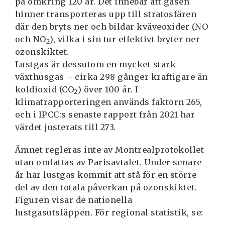
på omkring 120 år. Det innebär att gasen
hinner transporteras upp till stratosfären
där den bryts ner och bildar kväveoxider (NO
och NO
), vilka i sin tur effektivt bryter ner
2
ozonskiktet.
Lustgas är dessutom en mycket stark
växthusgas – cirka 298 gånger kraftigare än
koldioxid (CO
) över 100 år. I
2
klimatrapporteringen används faktorn 265,
och i IPCC:s senaste rapport från 2021 har
värdet justerats till 273.
Ämnet regleras inte av Montrealprotokollet
utan omfattas av Parisavtalet. Under senare
år har lustgas kommit att stå för en större
del av den totala påverkan på ozonskiktet.
Figuren visar de nationella
lustgasutsläppen. För regional statistik, se: