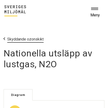
Meny
Start
Miljömålen
Skyddande ozonskikt
Nationella utsläpp av
lustgas, N2O
Diagram