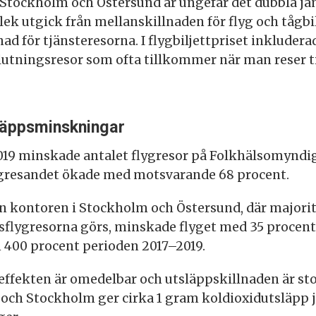
n Stockholm och Östersund är ungefär det dubbla jä
ek utgick från mellanskillnaden för flyg och tågbi
ad för tjänsteresorna. I flygbiljettpriset inkludera
lutningsresor som ofta tillkommer när man reser ti
läppsminskningar
019 minskade antalet flygresor på Folkhälsomyndi
ågresandet ökade med motsvarande 68 procent.
n kontoren i Stockholm och Östersund, där majorit
esflygresorna görs, minskade flyget med 35 procen
400 procent perioden 2017–2019.
effekten är omedelbar och utsläppskillnaden är sto
och Stockholm ger cirka 1 gram koldioxidutsläpp 