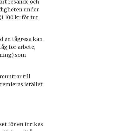
art resande och
ndigheten under
1 100 kr för tur
id en tågresa kan
åg för arbete,
kning) som
untrar till
remieras istället
et för en inrikes