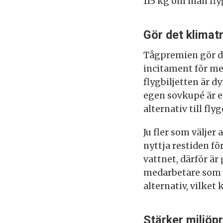
115 kg om man fly
Gör det klimat
Tågpremien gör de
incitament för med
flygbiljetten är d
egen sovkupé är en
alternativ till flyg
Ju fler som väljer
nyttja restiden fö
vattnet, därför ä
medarbetare som ti
alternativ, vilket
Stärker miljöpr