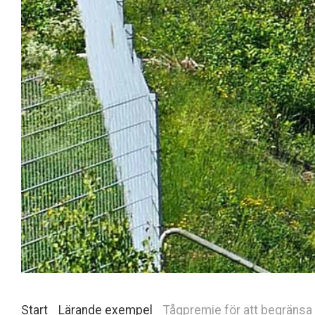
Start
Lärande exempel
Tågpremie för att begränsa 