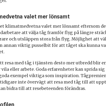
ger.
medvetna valet mer lönsamt
t klimatmedvetna valet mer lönsamt eftersom det i
arbetare att välja tåg framför flyg på längre strä
yrare och utsläppen stora från flyg. Möjlighet att vä
 annan viktig pusselbit för att tåget ska kunna var
et.
 att resa med tåg i tjänsten desto mer utbredd blir e
r vila eller arbete. Goda erfarenheter kan sprida si
r goda exempel viktiga som inspiration. Tågpremie
digare inte övervägt att resa med tåg till att upp
 kan bidra till att resebeteenden förändras.
ofilen