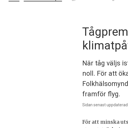
Tågpremi
klimatpå
När tåg väljs is
noll. För att ö
Folkhälsomyndi
framför flyg.
Sidan senast uppdaterad
För att minska ut