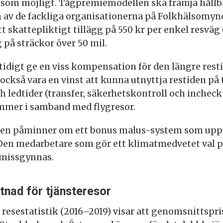
 som möjligt. Tågpremiemodellen ska främja hållb
 av de fackliga organisationerna på Folkhälsomy
t skattepliktigt tillägg på 550 kr per enkel resväg (
 på sträckor över 50 mil.
tidigt ge en viss kompensation för den längre rest
också vara en vinst att kunna utnyttja restiden på t
ch ledtider (transfer, säkerhetskontroll och inchec
mmer i samband med flygresor.
n påminner om ett bonus malus-system som uppm
 Den medarbetare som gör ett klimatmedvetet val p
t missgynnas.
tnad för tjänsteresor
esestatistik (2016–2019) visar att genomsnittspris