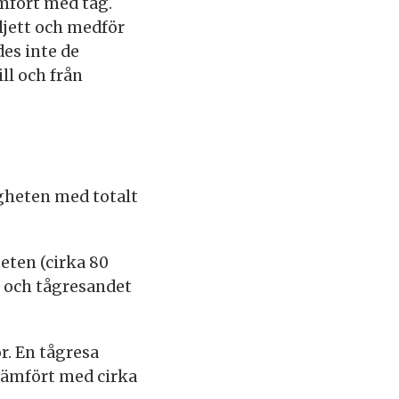
mfört med tåg.
ljett och medför
des inte de
ll och från
gheten med totalt
eten (cirka 80
t och tågresandet
r. En tågresa
jämfört med cirka