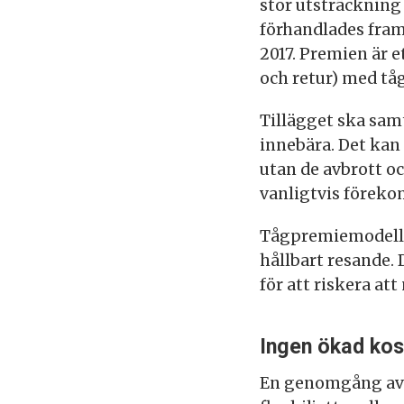
stor utsträckning
förhandlades fram
2017. Premien är et
och retur) med tåg
Tillägget ska sam
innebära. Det kan 
utan de avbrott o
vanligtvis föreko
Tågpremiemodelle
hållbart resande.
för att riskera at
Ingen ökad kos
En genomgång av r