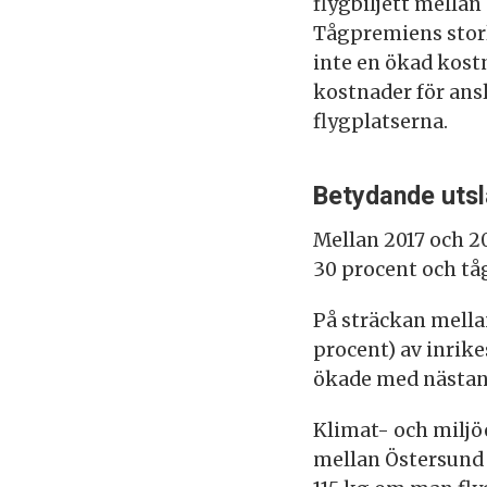
flygbiljett mella
Tågpremiens storl
inte en ökad kostn
kostnader för ans
flygplatserna.
Betydande uts
Mellan 2017 och 2
30 procent och t
På sträckan mella
procent) av inrik
ökade med nästan 
Klimat- och miljö
mellan Östersund 