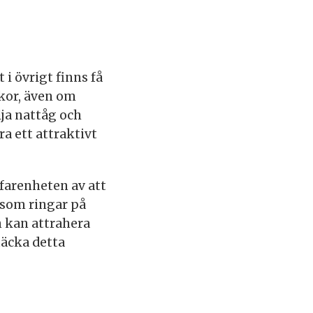
 övrigt finns få
ckor, även om
lja nattåg och
a ett attraktivt
rfarenheten av att
g som ringar på
n kan attrahera
täcka detta