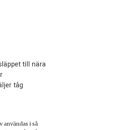
släppet till nära
r
ljer tåg
v användas i så