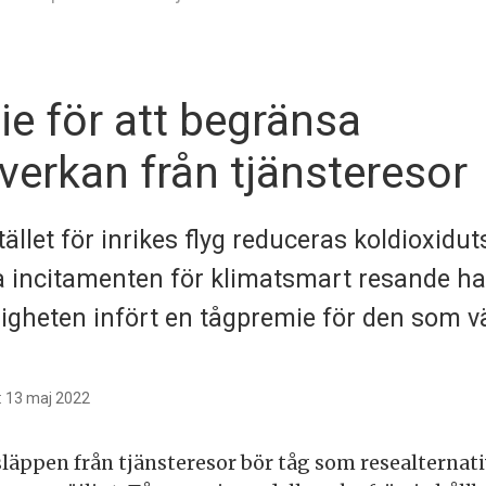
e för att begränsa
verkan från tjänsteresor
tället för inrikes flyg reduceras koldioxidut
ka incitamenten för klimatsmart resande ha
gheten infört en tågpremie för den som vä
: 13 maj 2022
släppen från tjänsteresor bör tåg som resealternati