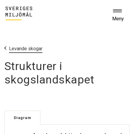
Meny
Start
Miljömålen
Levande skogar
Strukturer i
skogslandskapet
Diagram