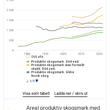
2 500
2 000
1 500
1 000
500
0
1980
1990
2000
2010
2020
Dölj alla
Produktiv skogsmark. Död ved.
Produktiv skogsmark utan formellt
skydd. Död ved.
Produktiv skogsmark. Äldre
lövrik skog.
Produktiv skogsmark utan formellt
1/3
skydd. Äldre lövrik skog.
Produktiv skogsmark. Grova
träd.
Visa
Areal
som tabell
Ladda ner / skriv ut
Areal
Produktiv skogsmark utan formellt
skydd. Grova träd.
produktiv
produktiv
skogsmark
skogsmark
Areal produktiv skogsmark med