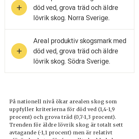
med
med
död ved, grova träd och äldre
död
död
lövrik skog. Norra Sverige.
ved,
ved,
grova
grova
träd
träd
Areal produktiv skogsmark med
och
och
äldre
äldre
död ved, grova träd och äldre
lövrik
lövrik
lövrik skog. Södra Sverige.
skog.
skog.
Hela
Hela
landet.
landet.
På nationell nivå ökar arealen skog som
uppfyller kriterierna för död ved (1,4-1,9
procent) och grova träd (0,7-1,3 procent).
Trenden för äldre lövrik skog är totalt sett
avtagande (-1,1 procent) men är relativt