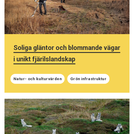
Soliga gläntor och blommande vägar
i unikt fjärilslandskap
Natur- och kulturvärden
Grön infrastruktur