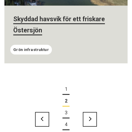
Skyddad havsvik för ett friskare
Östersjön
Grön infrastruktur
1
2
3
4