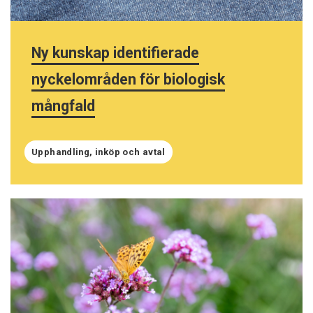
Ny kunskap identifierade
nyckelområden för biologisk
mångfald
Upphandling, inköp och avtal