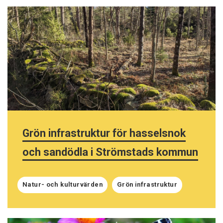
Grön infrastruktur för hasselsnok
och sandödla i Strömstads kommun
Natur- och kulturvärden
Grön infrastruktur